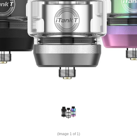
(Image
1
of 1)